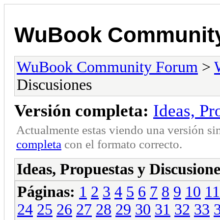
WuBook Communit
WuBook Community Forum
>
Discusiones
Versión completa:
Ideas, Pr
Actualmente estas viendo una versión si
completa
con el formato correcto.
Ideas, Propuestas y Discusione
Páginas:
1
2
3
4
5
6
7
8
9
10
11
24
25
26
27
28
29
30
31
32
33