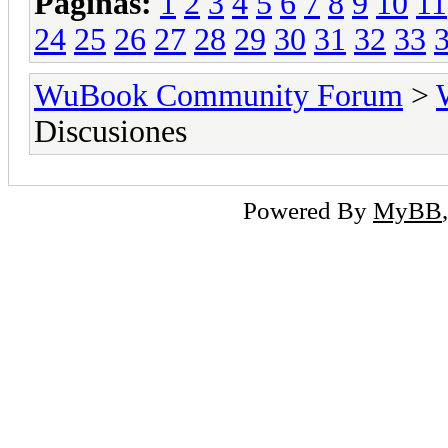
Páginas:
1
2
3
4
5
6
7
8
9
10
11
24
25
26
27
28
29
30
31
32
33
WuBook Community Forum
>
Discusiones
Powered By
MyBB