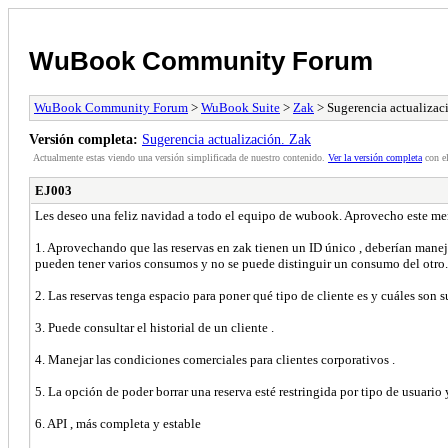
WuBook Community Forum
WuBook Community Forum
>
WuBook Suite
>
Zak
> Sugerencia actualizac
Versión completa:
Sugerencia actualización. Zak
Actualmente estas viendo una versión simplificada de nuestro contenido.
Ver la versión completa
con el
EJ003
Les deseo una feliz navidad a todo el equipo de wubook. Aprovecho este mensa
1. Aprovechando que las reservas en zak tienen un ID único , deberían manej
pueden tener varios consumos y no se puede distinguir un consumo del otro.
2. Las reservas tenga espacio para poner qué tipo de cliente es y cuáles son s
3. Puede consultar el historial de un cliente .
4. Manejar las condiciones comerciales para clientes corporativos .
5. La opción de poder borrar una reserva esté restringida por tipo de usuario
6. API , más completa y estable