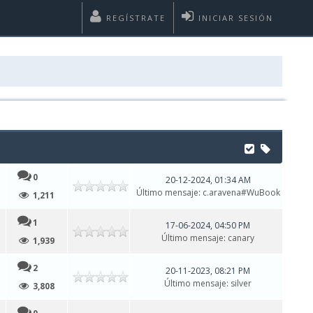
REGÍSTRATE
INICIAR SESIÓN
0
20-12-2024, 01:34 AM
Último mensaje
:
c.aravena#WuBook
1,211
1
17-06-2024, 04:50 PM
Último mensaje
:
canary
1,939
2
20-11-2023, 08:21 PM
Último mensaje
:
silver
3,808