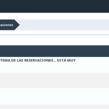
maciones
EMA DE LAS RESERVACIONES... ESTÁ MUY
oto(s) - Media 0 de 5
1
2
3
4
5
oto(s) - Media 0 de 5
1
2
3
4
5
oto(s) - Media 0 de 5
1
2
3
4
5