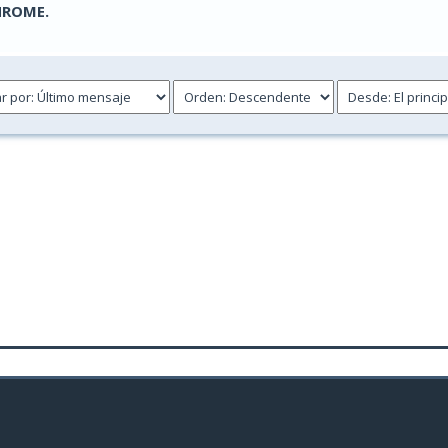
HROME.
oto(s) - Media 0 de 5
1
2
3
4
5