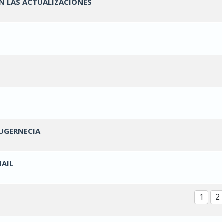
EN LAS ACTUALIZACIONES
oto(s) - Media 0 de 5
1
2
3
4
5
oto(s) - Media 0 de 5
1
2
3
4
5
oto(s) - Media 0 de 5
1
2
3
4
5
oto(s) - Media 0 de 5
1
2
3
4
5
SUGERNECIA
oto(s) - Media 0 de 5
1
2
3
4
5
MAIL
oto(s) - Media 0 de 5
1
2
3
4
5
1
2
oto(s) - Media 0 de 5
1
2
3
4
5