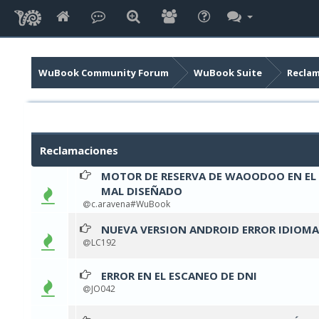
WuBook Community Forum
WuBook Suite
Recla
Reclamaciones
MOTOR DE RESERVA DE WAOODOO EN EL T
0 v
MAL DISEÑADO
c.aravena#WuBook
NUEVA VERSION ANDROID ERROR IDIOMA
0 v
LC192
ERROR EN EL ESCANEO DE DNI
0 v
JO042