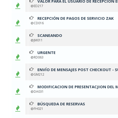
VALOR PARA EL USUARIO DE RECEPCIÓN 
0 v
ED217
RECEPCIÓN DE PAGOS DE SERVICIO ZAK
0 v
CD016
SCANEANDO
0 v
JM011
URGENTE
0 v
RD063
ENVÍO DE MENSAJES POST CHECKOUT - 
0 v
GM212
MODIFICACION DE PRESENTACJION DEL 
0 v
DA031
BÚSQUEDA DE RESERVAS
0 v
FH021