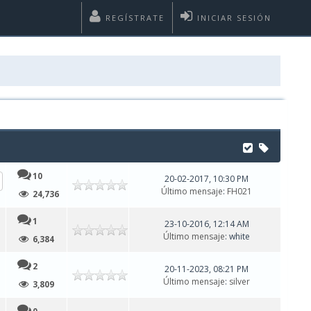
REGÍSTRATE
INICIAR SESIÓN
10
20-02-2017, 10:30 PM
Último mensaje
:
FH021
24,736
1
23-10-2016, 12:14 AM
Último mensaje
: white
6,384
2
20-11-2023, 08:21 PM
Último mensaje
:
silver
3,809