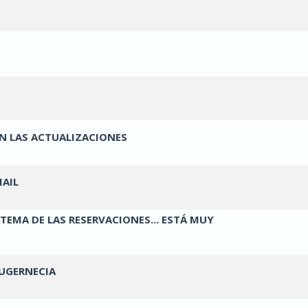
oto(s) - Media 0 de 5
1
2
3
4
5
oto(s) - Media 0 de 5
1
2
3
4
5
oto(s) - Media 0 de 5
1
2
3
4
5
EN LAS ACTUALIZACIONES
oto(s) - Media 0 de 5
1
2
3
4
5
MAIL
oto(s) - Media 0 de 5
1
2
3
4
5
EMA DE LAS RESERVACIONES... ESTÁ MUY
oto(s) - Media 0 de 5
1
2
3
4
5
SUGERNECIA
oto(s) - Media 0 de 5
1
2
3
4
5