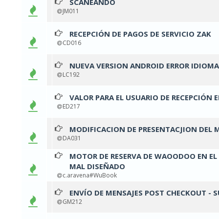
SCANEANDO
0 v
JM011
RECEPCIÓN DE PAGOS DE SERVICIO ZAK
0 v
CD016
NUEVA VERSION ANDROID ERROR IDIOMA
0 v
LC192
VALOR PARA EL USUARIO DE RECEPCIÓN 
0 v
ED217
MODIFICACION DE PRESENTACJION DEL 
0 v
DA031
MOTOR DE RESERVA DE WAOODOO EN EL T
0 v
MAL DISEÑADO
c.aravena#WuBook
ENVÍO DE MENSAJES POST CHECKOUT - 
0 v
GM212