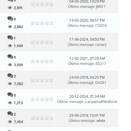
0
04-03-2020, 10:29 PM
Último mensaje
:
JM011
2,891
0
19-03-2020, 08:57 PM
Último mensaje
:
CD016
2,882
1
17-06-2024, 04:50 PM
Último mensaje
:
canary
1,940
0
12-02-2021, 07:28 AM
Último mensaje
:
ED217
3,006
2
24-04-2018, 04:25 PM
Último mensaje
:
DA031
7,382
0
20-12-2024, 01:34 AM
Último mensaje
:
c.aravena#WuBook
1,212
2
29-06-2018, 10:01 PM
Último mensaje
: white
7,454