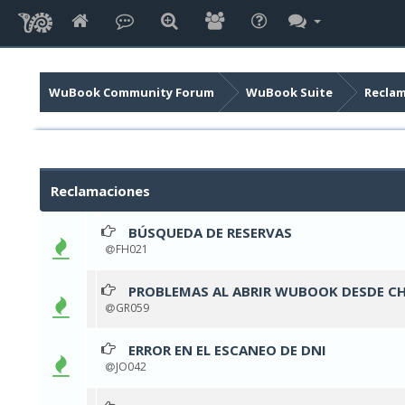
WuBook Community Forum
WuBook Suite
Recla
Reclamaciones
BÚSQUEDA DE RESERVAS
0 v
FH021
PROBLEMAS AL ABRIR WUBOOK DESDE C
0 v
GR059
ERROR EN EL ESCANEO DE DNI
0 v
JO042