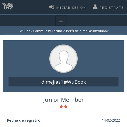
INICIAR SESIÓN
REGÍSTRATE
>
WuBook Community Forum
Perfil de d.mejias1#WuBook
d.mejias1#WuBook
Junior Member
Fecha de registro:
14-02-2022