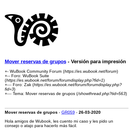
Mover reservas de grupos
- Versión para impresión
+- WuBook Community Forum (
https://es.wubook.net/forum
)
+-- Foro: WuBook Suite
(
https://es.wubook.net/forum/forumdisplay.php?fid=1
)
+--- Foro: Zak (
https://es.wubook.net/forum/forumdisplay.php?
fid=3
)
+--- Tema: Mover reservas de grupos (
/showthread.php?tid=563
)
Mover reservas de grupos
-
GR059
-
26-03-2020
Hola amigos de Wubook, les cuento mi caso y les pido un
consejo o atajo para hacerlo más fácil.