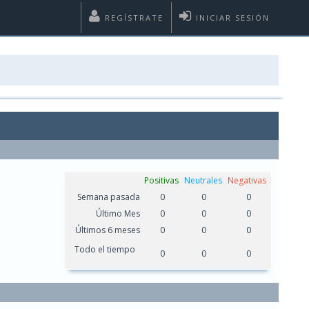
REGÍSTRATE
INICIAR SESIÓN
Positivas
Neutrales
Negativas
Semana pasada
0
0
0
Último Mes
0
0
0
Últimos 6 meses
0
0
0
Todo el tiempo
0
0
0