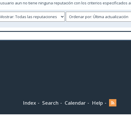
 usuario aun no tiene ninguna reputación con los criterios especificados a
Index
Search
Calendar
Help