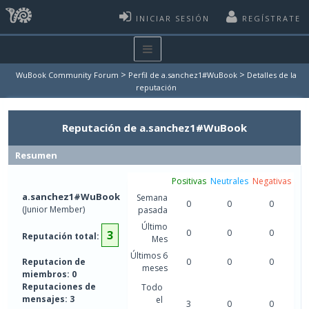
INICIAR SESIÓN
REGÍSTRATE
>
>
WuBook Community Forum
Perfil de a.sanchez1#WuBook
Detalles de la
reputación
Reputación de a.sanchez1#WuBook
Resumen
Positivas
Neutrales
Negativas
a.sanchez1#WuBook
Semana
0
0
0
(Junior Member)
pasada
Último
0
0
0
3
Reputación total:
Mes
Últimos 6
Reputacion de
0
0
0
meses
miembros: 0
Reputaciones de
Todo
mensajes: 3
el
3
0
0