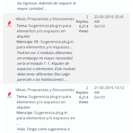
los ingresos. Además de requerir la
mayor cantidad ...
2
22-03-2019, 02:41
Ideas, Propuestas y Discusiones
Replies
AM
Tema:
Sugerencia plug in para
6,214
GA101
elementos y/o espacios en
Views
alquiler
Mensaje:
RE: Sugerencia plug in
para elementos y/o espacios...
Podrían ser 2 módulos diferentes,
sin embargo mi mayor necesidad
sería el módulo 1: 1. Alquiler de
espacios o elementos: Este modulo
debe tener diferentes filas (algo
parecido a las habitaciones) ...
2
21-03-2019, 10:13
Ideas, Propuestas y Discusiones
Replies
AM
Tema:
Sugerencia plug in para
6,214
GA101
elementos y/o espacios en
Views
alquiler
Mensaje:
Sugerencia plug in
para elementos y/o espacios en
...
Hola, Tengo como sugerencia si