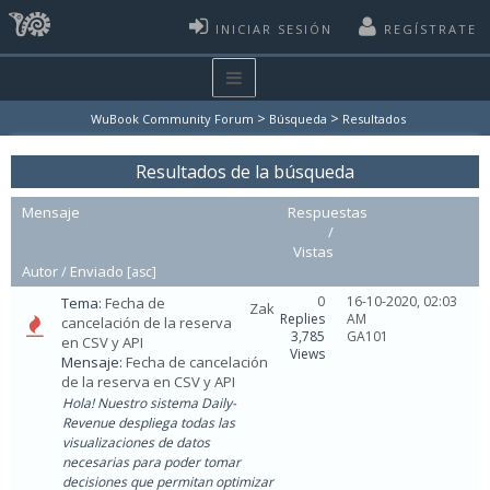
INICIAR SESIÓN
REGÍSTRATE
>
>
WuBook Community Forum
Búsqueda
Resultados
Resultados de la búsqueda
Mensaje
Respuestas
/
Vistas
Autor /
Enviado
[
asc
]
0
16-10-2020, 02:03
Tema:
Fecha de
Zak
Replies
AM
cancelación de la reserva
3,785
GA101
en CSV y API
Views
Mensaje:
Fecha de cancelación
de la reserva en CSV y API
Hola! Nuestro sistema Daily-
Revenue despliega todas las
visualizaciones de datos
necesarias para poder tomar
decisiones que permitan optimizar