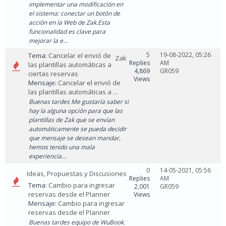
implementar una modificación en
el sistema: conectar un botón de
acción en la Web de Zak.Esta
funcionalidad es clave para
mejorar la e...
5
19-08-2022, 05:26
Tema:
Cancelar el envió de
Zak
Replies
AM
las plantillas automáticas a
4,869
GR059
ciertas reservas
Views
Mensaje:
Cancelar el envió de
las plantillas automáticas a ...
Buenas tardes Me gustaría saber si
hay la alguna opción para que las
plantillas de Zak que se envían
automáticamente se pueda decidir
que mensaje se desean mandar,
hemos tenido una mala
experiencia...
0
14-05-2021, 05:56
Ideas, Propuestas y Discusiones
Replies
AM
Tema:
Cambio para ingresar
2,001
GR059
reservas desde el Planner
Views
Mensaje:
Cambio para ingresar
reservas desde el Planner
Buenas tardes equipo de WuBook.