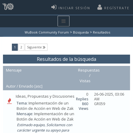
INICIAR SESIÓN
REGÍSTRATE
>
>
WuBook Community Forum
Búsqueda
Resultados
(current)
1
2
Siguiente
Resultados de la búsqueda
Mensaje
Respuestas
/
Vistas
Autor /
Enviado
[
asc
]
0
26-06-2025, 03:06
Ideas, Propuestas y Discusiones
Replies
AM
Tema:
Implementación de un
860
GR059
Botón de Acción en Web de Zak
Views
Mensaje:
Implementación de un
Botón de Acción en Web de Zak
Estimado equipo, Solicitamos con
carácter urgente su apoyo para