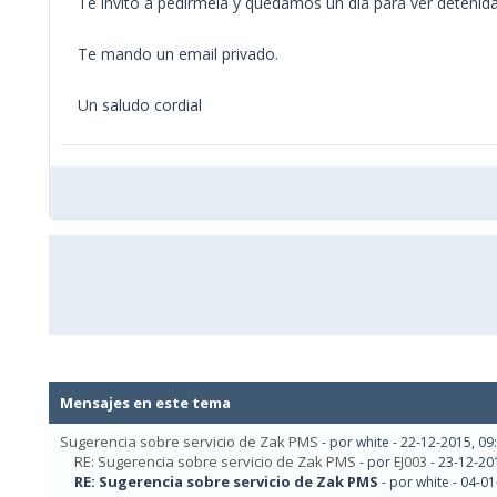
Te invito a pedirmela y quedamos un día para ver deten
Te mando un email privado.
Un saludo cordial
Mensajes en este tema
Sugerencia sobre servicio de Zak PMS
- por white - 22-12-2015, 0
RE: Sugerencia sobre servicio de Zak PMS
- por
EJ003
- 23-12-20
RE: Sugerencia sobre servicio de Zak PMS
- por white - 04-0