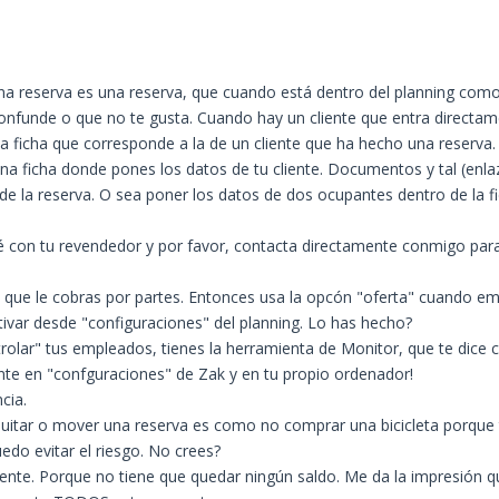
 Una reserva es una reserva, que cuando está dentro del planning com
onfunde o que no te gusta. Cuando hay un cliente que entra directamen
a ficha que corresponde a la de un cliente que ha hecho una reserva
una ficha donde pones los datos de tu cliente. Documentos y tal (en
 de la reserva. O sea poner los datos de dos ocupantes dentro de la fi
é con tu revendedor y por favor, contacta directamente conmigo para 
es que le cobras por partes. Entonces usa la opcón "oferta" cuando em
tivar desde "configuraciones" del planning. Lo has hecho?
ar" tus empleados, tienes la herramienta de Monitor, que te dice cad
mnte en "confguraciones" de Zak y en tu propio ordenador!
cia.
 quitar o mover una reserva es como no comprar una bicicleta porque
do evitar el riesgo. No crees?
nte. Porque no tiene que quedar ningún saldo. Me da la impresión qu