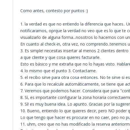
Como antes, contesto por puntos :)
1. la verdad es que no entiendo la diferencia que haces..
notificaramos, oprque la verdad no veo que es lo que te c
visualizarlo de alguna forma...nosotros lo hacemos con un
En cuanto al check-in, otra vez, no comprendo..tenemos 
3. Es simple! necesitas insertar al menos 2 clientes dentro
a que cliente y que cosa quieres facturarle.
Esto es básico y me extraña que no lo hayas visto. Hablar
4. lo mismo que el punto 3. Contactame.
5. el recibo sirve para otra cosa entonces. No te sirve si 
6. Para que lo recalcule automáticamente, se tiene que ac
7. Veremos que podemos hacer. Considera que para "control
8. Sí, es importante configurar la zona horaria correctae
9. Sí! es muy buena idea. Lo apunto. Gracias por la sugeren
10. Bueno, entiendo lo que quieres decir, pero NO poder
Lo que tengo que hacer es procurar en no caer, peo no pue
11. uhm, creo que no has modificado la reserva anteriorme