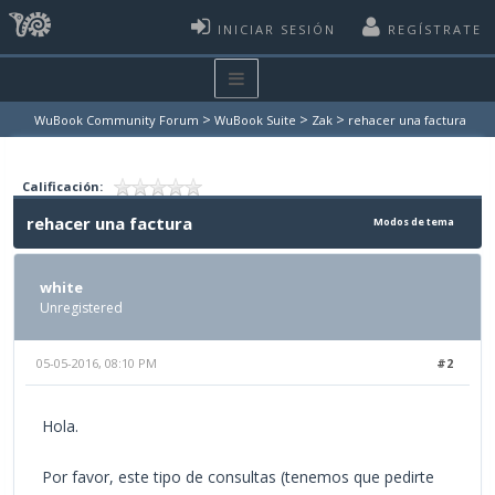
INICIAR SESIÓN
REGÍSTRATE
>
>
>
WuBook Community Forum
WuBook Suite
Zak
rehacer una factura
Calificación:
rehacer una factura
Modos de tema
white
Unregistered
05-05-2016, 08:10 PM
#2
Hola.
Por favor, este tipo de consultas (tenemos que pedirte