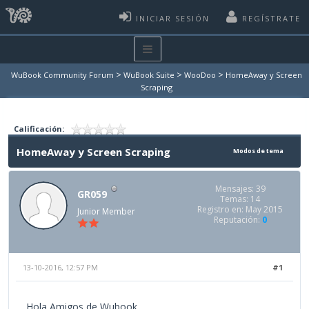
INICIAR SESIÓN
REGÍSTRATE
>
>
>
WuBook Community Forum
WuBook Suite
WooDoo
HomeAway y Screen
Scraping
Calificación:
HomeAway y Screen Scraping
Modos de tema
Mensajes: 39
GR059
Temas: 14
Registro en: May 2015
Junior Member
Reputación:
0
13-10-2016, 12:57 PM
#1
Hola Amigos de Wubook.