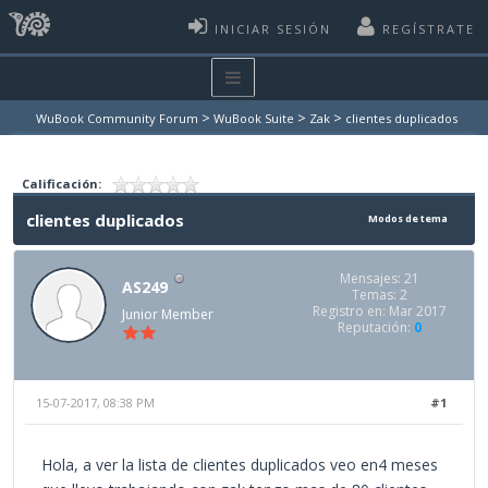
INICIAR SESIÓN
REGÍSTRATE
>
>
>
WuBook Community Forum
WuBook Suite
Zak
clientes duplicados
Calificación:
clientes duplicados
Modos de tema
Mensajes: 21
AS249
Temas: 2
Registro en: Mar 2017
Junior Member
Reputación:
0
15-07-2017, 08:38 PM
#1
Hola, a ver la lista de clientes duplicados veo en4 meses