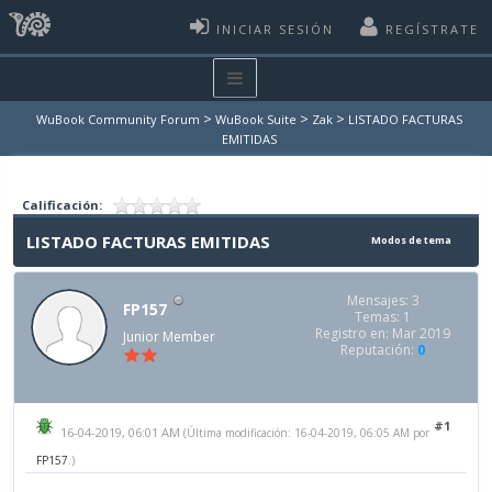
INICIAR SESIÓN
REGÍSTRATE
>
>
>
WuBook Community Forum
WuBook Suite
Zak
LISTADO FACTURAS
EMITIDAS
Calificación:
LISTADO FACTURAS EMITIDAS
Modos de tema
Mensajes: 3
FP157
Temas: 1
Registro en: Mar 2019
Junior Member
Reputación:
0
#1
16-04-2019, 06:01 AM
(Última modificación: 16-04-2019, 06:05 AM por
FP157
.)