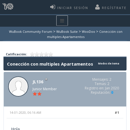
INICIAR SESIÓN
REGÍSTRATE
>
>
>
WuBook Community Forum
WuBook Suite
WooDoo
Conección con
multiples Apartamentos
Calificación:
Conección con multiples Apartamentos
Modos de tema
Mensajes: 2
JL136
Temas: 2
Registro en: Jan 2020
Junior Member
Reputación:
0
14-01-2020, 06:16 AM
#1
Hola,