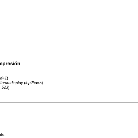
impresión
id=1
)
/forumdisplay.php?fid=5
)
d=523
)
nte.