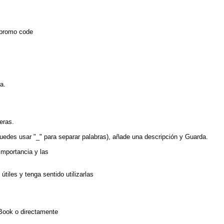
, promo code
a.
eras.
uedes usar "_" para separar palabras), añade una descripción y Guarda.
importancia y las
tiles y tenga sentido utilizarlas
uBook o directamente