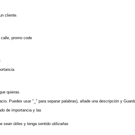
n cliente.
a calle, promo code
c
ortancia.
que quieras.
acio. Puedes usar "_" para separar palabras), añade una descripción y Guard
ado de importancia y las
 sean útiles y tenga sentido utilizarlas