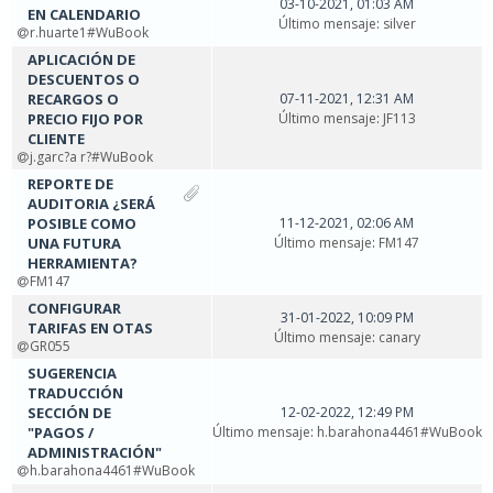
03-10-2021, 01:03 AM
EN CALENDARIO
Último mensaje
:
silver
r.huarte1#WuBook
APLICACIÓN DE
DESCUENTOS O
RECARGOS O
07-11-2021, 12:31 AM
PRECIO FIJO POR
Último mensaje
:
JF113
CLIENTE
j.garc?a r?#WuBook
REPORTE DE
AUDITORIA ¿SERÁ
POSIBLE COMO
11-12-2021, 02:06 AM
UNA FUTURA
Último mensaje
:
FM147
HERRAMIENTA?
FM147
CONFIGURAR
31-01-2022, 10:09 PM
TARIFAS EN OTAS
Último mensaje
:
canary
GR055
SUGERENCIA
TRADUCCIÓN
SECCIÓN DE
12-02-2022, 12:49 PM
"PAGOS /
Último mensaje
:
h.barahona4461#WuBook
ADMINISTRACIÓN"
h.barahona4461#WuBook