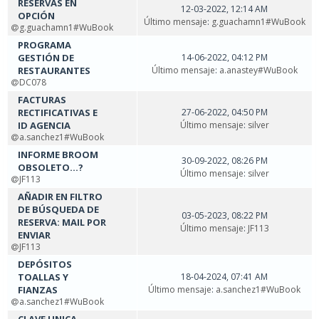
RESERVAS EN
12-03-2022, 12:14 AM
OPCIÓN
Último mensaje
:
g.guachamn1#WuBook
g.guachamn1#WuBook
PROGRAMA
GESTIÓN DE
14-06-2022, 04:12 PM
RESTAURANTES
Último mensaje
:
a.anastey#WuBook
DC078
FACTURAS
RECTIFICATIVAS E
27-06-2022, 04:50 PM
ID AGENCIA
Último mensaje
:
silver
a.sanchez1#WuBook
INFORME BROOM
30-09-2022, 08:26 PM
OBSOLETO...?
Último mensaje
:
silver
JF113
AÑADIR EN FILTRO
DE BÚSQUEDA DE
03-05-2023, 08:22 PM
RESERVA: MAIL POR
Último mensaje
:
JF113
ENVIAR
JF113
DEPÓSITOS
TOALLAS Y
18-04-2024, 07:41 AM
FIANZAS
Último mensaje
:
a.sanchez1#WuBook
a.sanchez1#WuBook