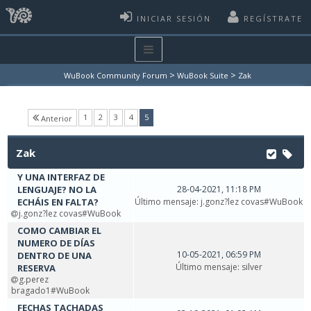
INICIAR SESIÓN
REGÍSTRATE
>
>
WuBook Community Forum
WuBook Suite
Zak
(current)
1
2
3
4
5
Anterior
Zak
Y UNA INTERFAZ DE
LENGUAJE? NO LA
28-04-2021, 11:18 PM
ECHÁIS EN FALTA?
Último mensaje
:
j.gonz?lez covas#WuBook
j.gonz?lez covas#WuBook
COMO CAMBIAR EL
NUMERO DE DÍAS
10-05-2021, 06:59 PM
DENTRO DE UNA
Último mensaje
:
silver
RESERVA
g.perez
bragado1#WuBook
FECHAS TACHADAS