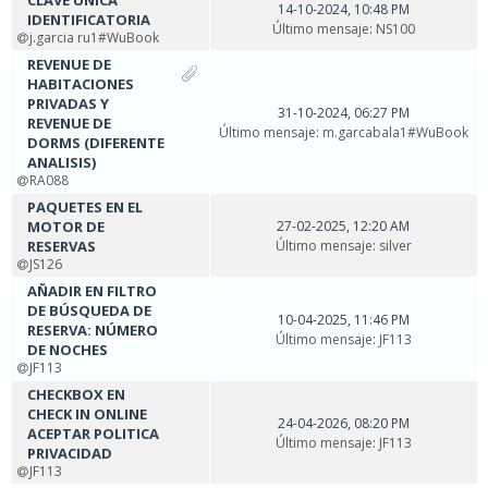
CLAVE UNICA
14-10-2024, 10:48 PM
IDENTIFICATORIA
Último mensaje
:
NS100
j.garcia ru1#WuBook
REVENUE DE
HABITACIONES
PRIVADAS Y
31-10-2024, 06:27 PM
REVENUE DE
Último mensaje
:
m.garcabala1#WuBook
DORMS (DIFERENTE
ANALISIS)
RA088
PAQUETES EN EL
MOTOR DE
27-02-2025, 12:20 AM
RESERVAS
Último mensaje
:
silver
JS126
AÑADIR EN FILTRO
DE BÚSQUEDA DE
10-04-2025, 11:46 PM
RESERVA: NÚMERO
Último mensaje
:
JF113
DE NOCHES
JF113
CHECKBOX EN
CHECK IN ONLINE
24-04-2026, 08:20 PM
ACEPTAR POLITICA
Último mensaje
:
JF113
PRIVACIDAD
JF113