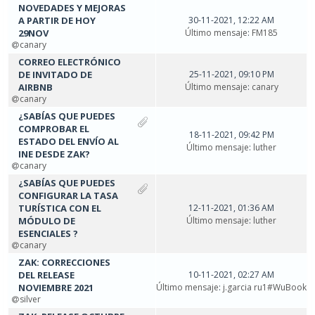
NOVEDADES Y MEJORAS
A PARTIR DE HOY
30-11-2021, 12:22 AM
29NOV
Último mensaje
:
FM185
canary
CORREO ELECTRÓNICO
DE INVITADO DE
25-11-2021, 09:10 PM
AIRBNB
Último mensaje
:
canary
canary
¿SABÍAS QUE PUEDES
COMPROBAR EL
18-11-2021, 09:42 PM
ESTADO DEL ENVÍO AL
Último mensaje
:
luther
INE DESDE ZAK?
canary
¿SABÍAS QUE PUEDES
CONFIGURAR LA TASA
TURÍSTICA CON EL
12-11-2021, 01:36 AM
MÓDULO DE
Último mensaje
:
luther
ESENCIALES ?
canary
ZAK: CORRECCIONES
DEL RELEASE
10-11-2021, 02:27 AM
NOVIEMBRE 2021
Último mensaje
:
j.garcia ru1#WuBook
silver