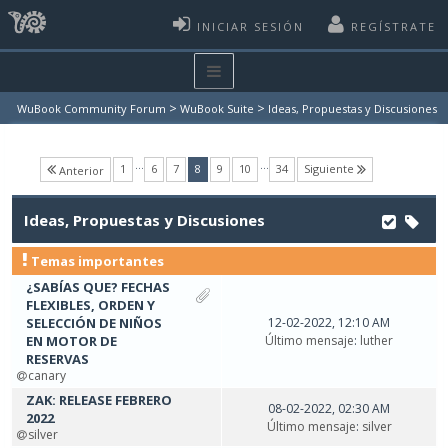
INICIAR SESIÓN
REGÍSTRATE
>
>
WuBook Community Forum
WuBook Suite
Ideas, Propuestas y Discusiones
…
…
(current)
1
6
7
8
9
10
34
Siguiente
Anterior
Ideas, Propuestas y Discusiones
Temas importantes
¿SABÍAS QUE? FECHAS
FLEXIBLES, ORDEN Y
SELECCIÓN DE NIÑOS
12-02-2022, 12:10 AM
EN MOTOR DE
Último mensaje
:
luther
RESERVAS
canary
ZAK: RELEASE FEBRERO
08-02-2022, 02:30 AM
2022
Último mensaje
:
silver
silver