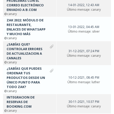
PROBLEMAS CON EL
CORREO ELECTRÓNICO
14-01-2022, 12:43 AM
ENVADIO A B.COM
Último mensaje
:
canary
canary
ZAK 2022: MÓDULO DE
RESTAURANTE,
13-01-2022, 04:45 AM
ENLACES DE WHATSAPP
Último mensaje
:
silver
Y MUCHO MÁS
canary
¿SABÍAS QUE?
CONTROLAR ERRORES
31-12-2021, 07:24 PM
DE ACTUALIZACION A
Último mensaje
:
canary
CANALES
canary
¿SABÍAS QUE PUEDES
ORDENAR TUS
PRODUCTOS DESDE UN
10-12-2021, 08:45 PM
ÚNICO PUNTO PARA
Último mensaje
:
luther
TODO ZAK?
canary
INTEGRACION DE
RESERVAS DE
30-11-2021, 10:37 PM
BOOKING.COM
Último mensaje
:
canary
canary