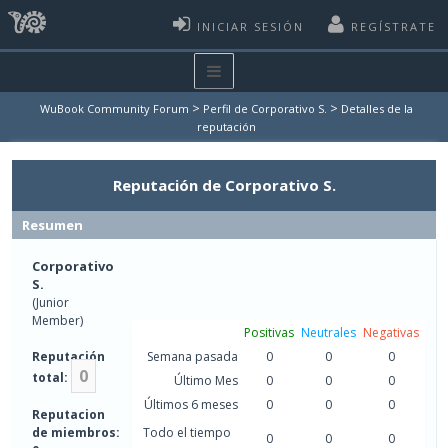
INICIAR SESIÓN
REGÍSTRATE
>
>
WuBook Community Forum
Perfil de Corporativo S.
Detalles de la
reputación
Reputación de Corporativo S.
Resumen
Corporativo
S.
(Junior
Member)
Positivas
Neutrales
Negativas
Reputación
Semana pasada
0
0
0
0
total:
Último Mes
0
0
0
Últimos 6 meses
0
0
0
Reputacion
de miembros:
Todo el tiempo
0
0
0