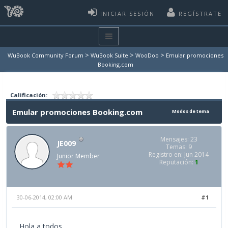
INICIAR SESIÓN
REGÍSTRATE
>
>
>
WuBook Community Forum
WuBook Suite
WooDoo
Emular promociones
Booking.com
Calificación:
Emular promociones Booking.com
Modos de tema
Mensajes: 23
JE009
Temas: 9
Registro en: Jun 2014
Junior Member
Reputación:
1
30-06-2014, 02:00 AM
#1
Hola a todos,