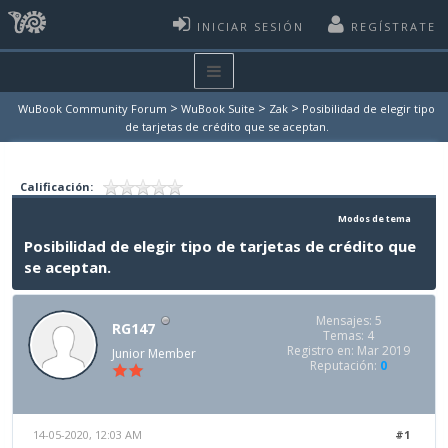
INICIAR SESIÓN
REGÍSTRATE
>
>
>
WuBook Community Forum
WuBook Suite
Zak
Posibilidad de elegir tipo
de tarjetas de crédito que se aceptan.
Calificación:
Modos de tema
Posibilidad de elegir tipo de tarjetas de crédito que
se aceptan.
Mensajes: 5
RG147
Temas: 4
Registro en: Mar 2019
Junior Member
Reputación:
0
14-05-2020, 12:03 AM
#1