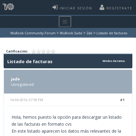
INICIAR SESIÓN
REGÍSTRATE
>
>
>
WuBook Community Forum
WuBook Suite
Zak
Listado de facturas
Calificación:
Listado de facturas
Modos de tema
jade
Unregistered
14-04-2016, 07:59 PM
#1
Hola, hemos puesto la opción para descargar un listado
de las facturas en formato cvs
En este listado aparecen los datos más relevantes de la