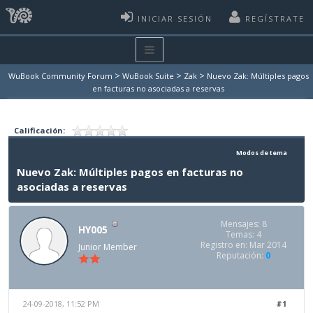
INICIAR SESIÓN
REGÍSTRATE
>
>
>
WuBook Community Forum
WuBook Suite
Zak
Nuevo Zak: Múltiples pagos
en facturas no asociadas a reservas
Calificación:
Modos de tema
Nuevo Zak: Múltiples pagos en facturas no
asociadas a reservas
Mensajes: 8
HY005
Temas: 4
Registro en: Mar 2014
Junior Member
Reputación:
0
24-09-2018, 11:52 PM
#1