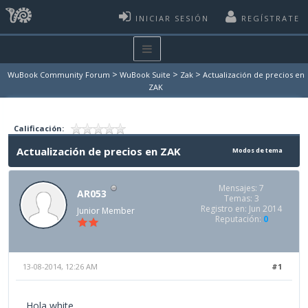
INICIAR SESIÓN
REGÍSTRATE
>
>
>
WuBook Community Forum
WuBook Suite
Zak
Actualización de precios en
ZAK
Calificación:
Actualización de precios en ZAK
Modos de tema
Mensajes: 7
AR053
Temas: 3
Registro en: Jun 2014
Junior Member
Reputación:
0
13-08-2014, 12:26 AM
#1
Hola white,