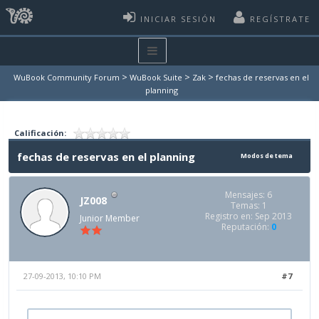
INICIAR SESIÓN
REGÍSTRATE
>
>
>
WuBook Community Forum
WuBook Suite
Zak
fechas de reservas en el
planning
Calificación:
fechas de reservas en el planning
Modos de tema
Mensajes: 6
JZ008
Temas: 1
Registro en: Sep 2013
Junior Member
Reputación:
0
27-09-2013, 10:10 PM
#7