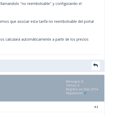
 llamandolo "no reembolsable" y configurando el
nemos que asociar esta tarifa no reembolsable del portal
s calculará automáticamente a partir de los precios
Mensajes: 8
Temas: 4
Registro en: Mar 2014
Reputación:
0
#2