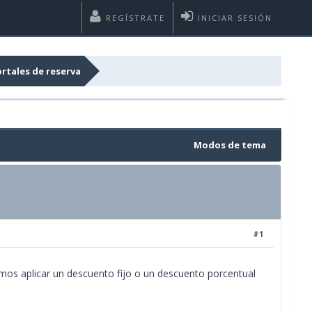
REGÍSTRATE
INICIAR SESIÓN
rtales de reserva
Modos de tema
#1
emos aplicar un descuento fijo o un descuento porcentual