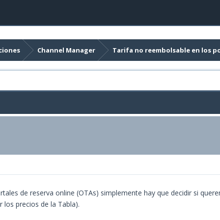
ciones
Channel Manager
Tarifa no reembolsable en los po
rtales de reserva online (OTAs) simplemente hay que decidir si quer
 los precios de la Tabla).