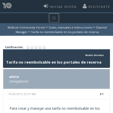
INICIAR SESIÓN
REGÍSTRATE
>
>
WuBook Community Forum
Guías, manuales e instrucciones
Channel
>
Manager
Tarifa no reembolsable en los portales de reserva
Calificación:
Modos de tema
Tarifa no reembolsable en los portales de reserva
white
Unregistered
19-06-2013, 02:57 AM
#1
Para crear y manejar una tarifa no reembolsable en los