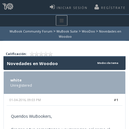
INICIAR SESIÓN
REGÍSTRATE
>
>
>
WuBook Community Forum
WuBook Suite
WooDoo
Novedades en
Woodoo
Calificación:
Novedades en Woodoo
Modos de tema
white
Unregistered
01-04-2016, 09:03 PM
#1
Queridos WuBookers,