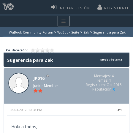
INICIAR SESIÓN
REGÍSTRATE
>
>
>
WuBook Community Forum
WuBook Suite
Zak
Sugerencia para Zak
Calificación:
Sugerencia para Zak
Modos de tema
Mensajes: 4
JP016
Temas: 1
Registro en: Oct 2015
Junior Member
Reputación:
0
08-03-2017, 10:08 PM
#1
Hola a todos,