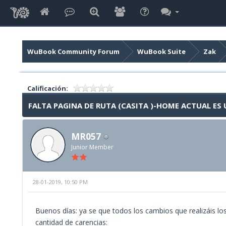
WuBook Community Forum
WuBook Suite
Zak
Calificación:
FALTA PAGINA DE RUTA (CASITA )-HOME ACTUAL ES 
MR057
Junior Member
28-01-2019, 10:50 PM
Buenos días: ya se que todos los cambios que realizáis lo
cantidad de carencias: