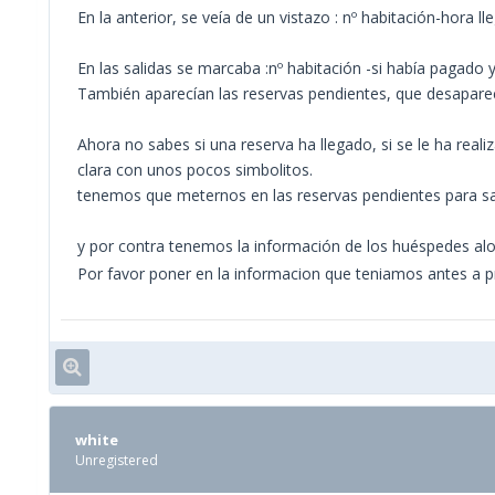
En la anterior, se veía de un vistazo : nº habitación-hora ll
En las salidas se marcaba :nº habitación -si había pagado y 
También aparecían las reservas pendientes, que desapar
Ahora no sabes si una reserva ha llegado, si se le ha real
clara con unos pocos simbolitos.
tenemos que meternos en las reservas pendientes para sab
y por contra tenemos la información de los huéspedes al
Por favor poner en la informacion que teniamos antes a pr
white
Unregistered