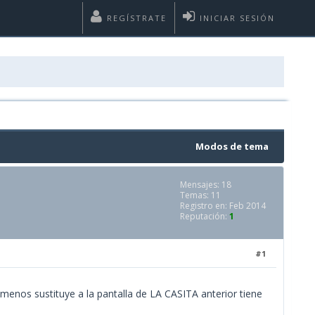
REGÍSTRATE
INICIAR SESIÓN
Modos de tema
Mensajes: 18
Temas: 11
Registro en: Feb 2014
Reputación:
1
#1
menos sustituye a la pantalla de LA CASITA anterior tiene