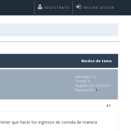
REGÍSTRATE
INICIAR SESIÓN
Modos de tema
Mensajes: 12
Temas: 5
Registro en: Oct 2016
Reputación:
1
#1
n tener que hacer los ingresos de comida de manera