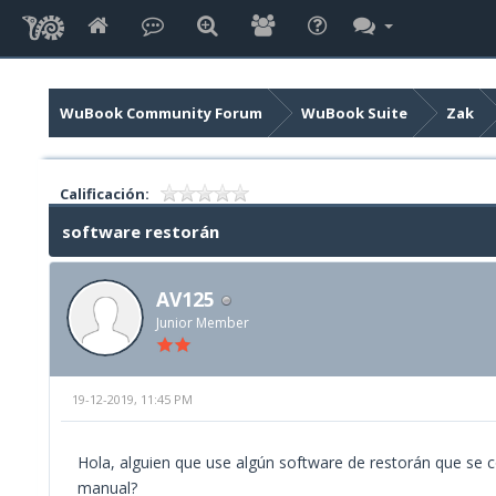
WuBook Community Forum
WuBook Suite
Zak
Calificación:
software restorán
AV125
Junior Member
19-12-2019, 11:45 PM
Hola, alguien que use algún software de restorán que se 
manual?