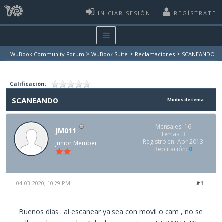
INICIAR SESIÓN
REGÍSTRATE
>
>
>
WuBook Community Forum
WuBook Suite
Reclamaciones
SCANEANDO
Calificación:
SCANEANDO
Modos de tema
Mensajes: 16
JM011
Temas: 3
Registro en: Apr 2013
Junior Member
Reputación:
0
04-03-2020, 10:29 PM
#1
Buenos días . al escanear ya sea con movil o cam , no se