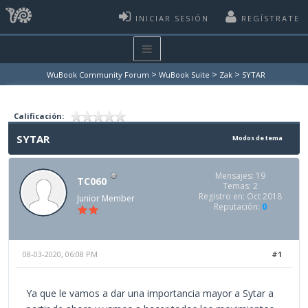
INICIAR SESIÓN
REGÍSTRATE
>
>
>
WuBook Community Forum
WuBook Suite
Zak
SYTAR
Calificación:
SYTAR
Modos de tema
Mensajes: 19
TC060
Temas: 2
Registro en: Oct 2018
Junior Member
Reputación:
0
08-03-2020, 06:08 PM
#1
Ya que le vamos a dar una importancia mayor a Sytar a