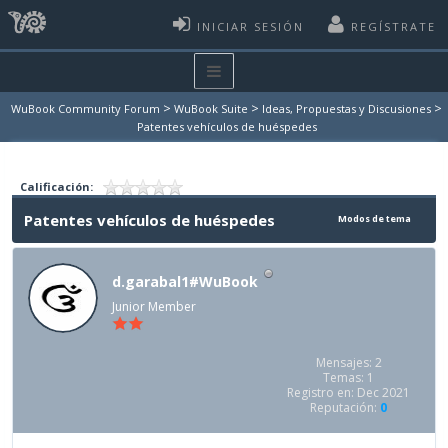
INICIAR SESIÓN
REGÍSTRATE
>
>
>
WuBook Community Forum
WuBook Suite
Ideas, Propuestas y Discusiones
Patentes vehículos de huéspedes
Calificación:
Patentes vehículos de huéspedes
Modos de tema
d.garabal1#WuBook
Junior Member
Mensajes: 2
Temas: 1
Registro en: Dec 2021
Reputación:
0