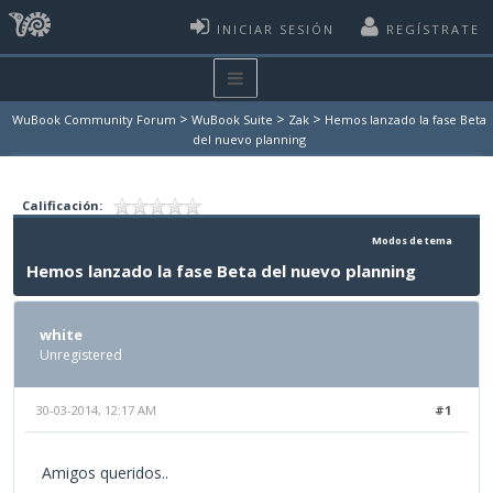
INICIAR SESIÓN
REGÍSTRATE
>
>
>
WuBook Community Forum
WuBook Suite
Zak
Hemos lanzado la fase Beta
del nuevo planning
Calificación:
Modos de tema
Hemos lanzado la fase Beta del nuevo planning
white
Unregistered
30-03-2014, 12:17 AM
#1
Amigos queridos..