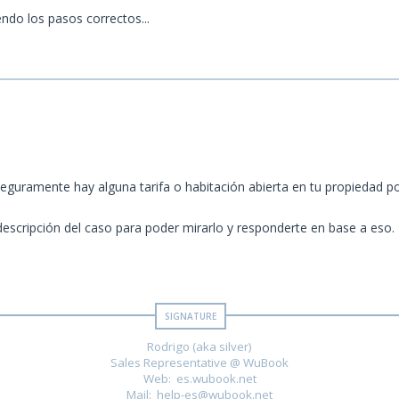
endo los pasos correctos...
eguramente hay alguna tarifa o habitación abierta en tu propiedad p
descripción del caso para poder mirarlo y responderte en base a eso.
Rodrigo (aka silver)
Sales Representative @ WuBook
Web: es.wubook.net
Mail: help-es@wubook.net