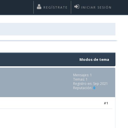
REGÍSTRATE
INICIAR SESIÓN
Modos de tema
Mensajes: 1
Temas: 1
Registro en: Sep 2021
Reputación:
0
#1