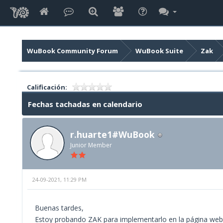
WuBook Community Forum
WuBook Suite
Zak
Calificación:
Fechas tachadas en calendario
r.huarte1#WuBook
Junior Member
24-09-2021, 11:29 PM
Buenas tardes,
Estoy probando ZAK para implementarlo en la página web 