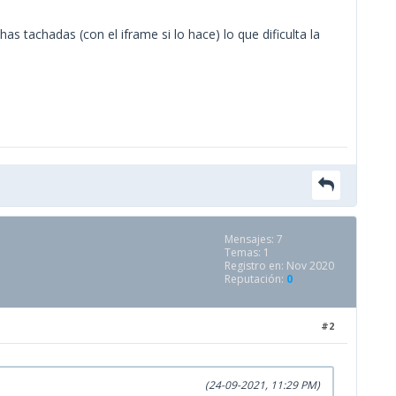
 tachadas (con el iframe si lo hace) lo que dificulta la
Mensajes: 7
Temas: 1
Registro en: Nov 2020
Reputación:
0
#2
(24-09-2021, 11:29 PM)