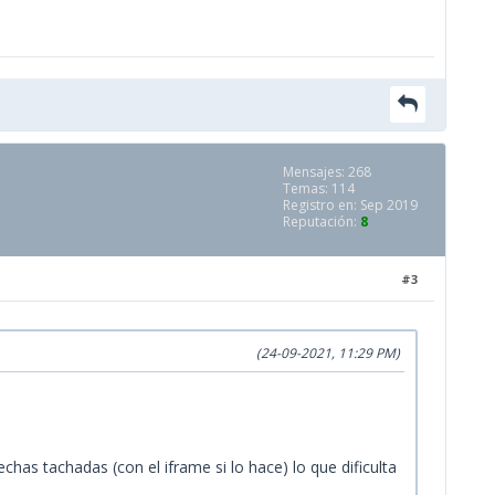
Mensajes: 268
Temas: 114
Registro en: Sep 2019
Reputación:
8
#3
(24-09-2021, 11:29 PM)
has tachadas (con el iframe si lo hace) lo que dificulta