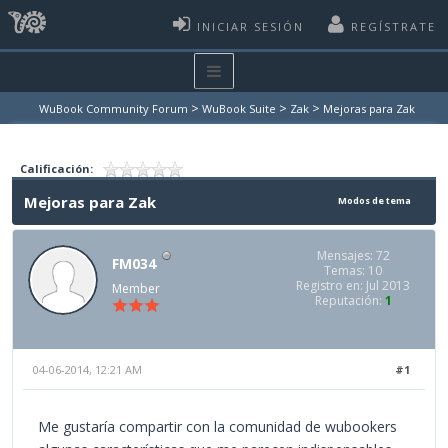
INICIAR SESIÓN
REGÍSTRATE
>
>
>
WuBook Community Forum
WuBook Suite
Zak
Mejoras para Zak
Calificación:
Mejoras para Zak
Modos de tema
Mensajes: 72
FM034
Temas: 10
Registro en: Jul 2013
Member
Reputación:
1
04-06-2014, 12:21 AM
#1
Me gustaría compartir con la comunidad de wubookers