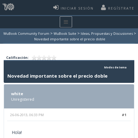
INICIAR SESIÓN
REGÍSTRATE
>
>
>
WuBook Community Forum
WuBook Suite
Ideas, Propuestas y Discusiones
Novedad importante sobre el precio doble
Calificación:
Modos de tema
Novedad importante sobre el precio doble
white
Unregistered
26-06-2013, 06:33 PM
#1
Hola!