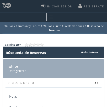
INICIAR SESIÓN
REGÍSTRATE
>
>
>
WuBook Community Forum
WuBook Suite
Reclamaciones
Búsqueda de
Reservas
Calificación:
Búsqueda de Reservas
Modos de tema
white
Unregistered
31-08-2016, 10:10 PM
#2
Hola.