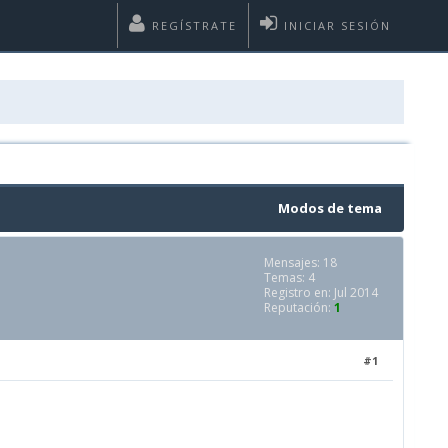
REGÍSTRATE
INICIAR SESIÓN
Modos de tema
Mensajes: 18
Temas: 4
Registro en: Jul 2014
Reputación:
1
#1