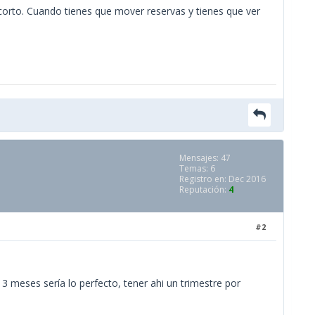
corto. Cuando tienes que mover reservas y tienes que ver
Mensajes: 47
Temas: 6
Registro en: Dec 2016
Reputación:
4
#2
 meses sería lo perfecto, tener ahi un trimestre por