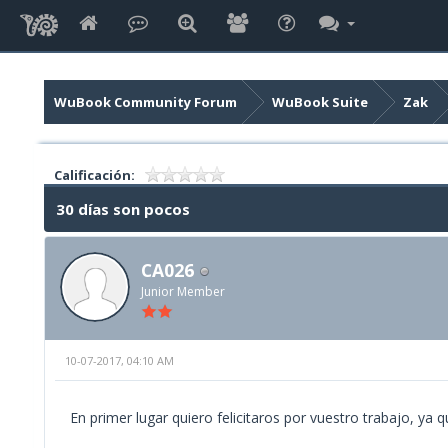
WuBook Community Forum
WuBook Suite
Zak
Calificación:
30 días son pocos
CA026
Junior Member
10-07-2017, 04:10 AM
En primer lugar quiero felicitaros por vuestro trabajo, ya 