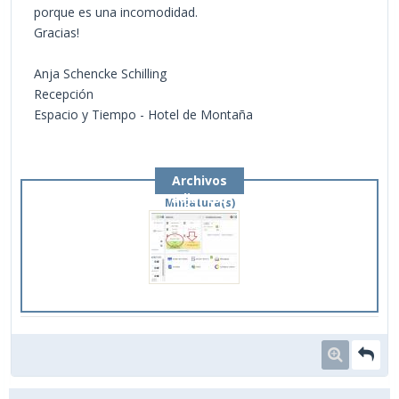
porque es una incomodidad.
Gracias!
Anja Schencke Schilling
Recepción
Espacio y Tiempo - Hotel de Montaña
Archivos
adjuntos
Miniatura(s)