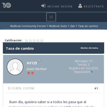
INICIAR SESIÓN
REGÍSTRATE
>
>
>
WuBook Community Forum
WuBook Suite
Zak
Tasa de cambio
Calificación:
Tasa de cambio
Modos de tema
Mensajes: 12
AV125
Temas: 5
Registro en: Oct 2016
Junior Member
Reputación:
1
21-11-2019, 11:57 PM
#1
Buen día, quisiera saber si a todos les pasa que al