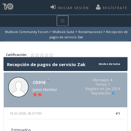
INICIAR SESIÓN
REGÍSTRATE
>
>
>
WuBook Community Forum
WuBook Suite
Reclamaciones
Recepción de
pagos de servicio Zak
Calificación:
Recepción de pagos de servicio Zak
Modos de tema
Mensajes: 4
CD016
Temas: 1
Registro en: Jan 2014
Junior Member
Reputación:
0
19-03-2020, 08:57 PM
#1
Estimados,