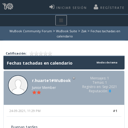
INICIAR SESIÓN
REGÍSTRATE
>
>
>
WuBook Community Forum
WuBook Suite
Zak
Fechas tachadas en
calendario
Calificación:
Fechas tachadas en calendario
Modos de tema
Mensajes: 1
r.huarte1#WuBook
Temas: 1
Registro en: Sep 2021
Junior Member
Reputación:
0
24-09-2021, 11:29 PM
#1
Buenas tardes,