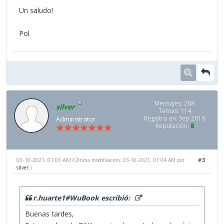
Un saludo!
Pol
Mensajes: 268
silver
Temas: 114
Registro en: Sep 2019
Administrator
Reputación:
8
03-10-2021, 01:03 AM
#3
(Última modificación: 03-10-2021, 01:04 AM por
silver
.)
r.huarte1#WuBook escribió:
Buenas tardes,