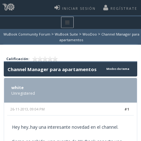
INICIAR SESIÓN
REGÍSTRATE
>
>
>
WuBook Community Forum
WuBook Suite
WooDoo
Channel Manager para
apartamentos
Calificación:
Channel Manager para apartamentos
Modos de tema
white
Unregistered
26-11-2013, 09:04 PM
#1
Hey hey..hay una interesante novedad en el channel.