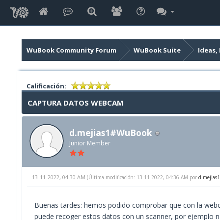
WuBook Community Forum
WuBook Suite
Ideas,
Calificación:
CAPTURA DATOS WEBCAM
d.mejias1#WuBook
Junior Member
13-11-2022, 04:30 AM
(Última modificación: 13-11-2022, 04:36 AM por
d.mejias
Buenas tardes: hemos podido comprobar que con la webcam
puede recoger estos datos con un scanner, por ejemplo nos