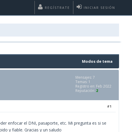
REGÍSTRATE
INICIAR SESIÓN
Modos de tema
Mensajes: 7
Temas: 1
Registro en: Feb 2022
Reputación:
2
#1
r enfocar el DNI, pasaporte, etc. Mi pregunta es si se
do y fiable. Gracias y un saludo