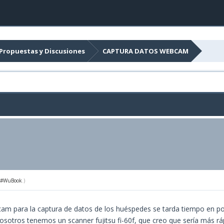
 Propuestas y Discusiones
CAPTURA DATOS WEBCAM
1#WuBook
.)
 para la captura de datos de los huéspedes se tarda tiempo en pode
otros tenemos un scanner fujitsu fi-60f, que creo que sería más rápi