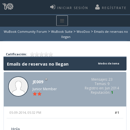
INICIAR SESIÓN
REGÍSTRATE
>
>
>
WuBook Community Forum
WuBook Suite
WooDoo
Emails de reservas no
llegan
Calificación:
Emails de reservas no llegan
Modos de tema
Mensajes: 23
JE009
Temas: 9
Registro en: Jun 2014
Junior Member
Reputación:
1
05-09-2014, 05:32 PM
#1
Hola,